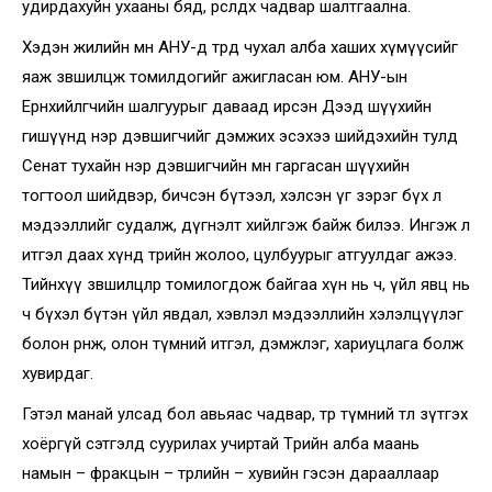
удирдахуйн ухааны бяд, өрсөлдөх чадвар шалтгаална.
Хэдэн жилийн өмнө АНУ-д төрд чухал алба хаших хүмүүсийг
яаж зөвшилцөж томилдогийг ажигласан юм. АНУ-ын
Ерөнхийлөгчийн шалгуурыг даваад ирсэн Дээд шүүхийн
гишүүнд нэр дэвшигчийг дэмжих эсэхээ шийдэхийн тулд
Сенат тухайн нэр дэвшигчийн өмнө гаргасан шүүхийн
тогтоол шийдвэр, бичсэн бүтээл, хэлсэн үг зэрэг бүх л
мэдээллийг судалж, дүгнэлт хийлгэж байж билээ. Ингэж л
итгэл даах хүнд төрийн жолоо, цулбуурыг атгуулдаг ажээ.
Тийнхүү зөвшилцлөөр томилогдож байгаа хүн нь ч, үйл явц нь
ч бүхэл бүтэн үйл явдал, хэвлэл мэдээллийн хэлэлцүүлэг
болон өрнөж, олон түмний итгэл, дэмжлэг, хариуцлага болж
хувирдаг.
Гэтэл манай улсад бол авьяас чадвар, төр түмний төлөө зүтгэх
хоёргүй сэтгэлд суурилах учиртай Төрийн алба маань
намын – фракцын – төрлийн – хувийн гэсэн дарааллаар