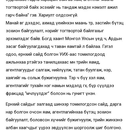
тогтвортой байх эсэхийг нь тандаж мэдэх нэмэлт ажил
гарч байна” гэв. Хариулт олдсонгүй.
Манай өвөг дээдэс, ахмад үеийнхэн маань төр, засгийн бүтэц
зохион байгуулалт, нэрийг тогтвортой байлгахыг
эрхэмлэдэг байв. Богд хаант Монгол Улсын үед ч, Ардын
засаг байгуулагдахад ч таван яамтай л байлаа. Гэтэл
одоо, ерөнхий сайд болгон УИХ-аас томилогдоод
ажлынхаа өрөөтэйгээ танилцахаас өмнө төрийн яамд,
агентлагуудыг салгаж, нийлүүлж, татан буулгаж, нэр,
хаягийг нь сольж бужигнуулна. Тэр ч бүү хэл яам,
агентлагийг тухайн нэг намын мэдэлд өгөх, бүр сүүлдээ
фракцад “өмчлүүлдэг” болсон нь гунигт үнэн.
Ерөнхий сайдыг залгаад шинээр томилогдсон сайд, дарга
нар болгон очсон яам, агентлагийнхаа бүтэц зохион
байгуулалт, боловсон хүчнийг бужигнуулж, төрийн жинхэнэ
албан хаагчдыг үүрээ эвдүүлсэн шоргоолж шиг болгоно.