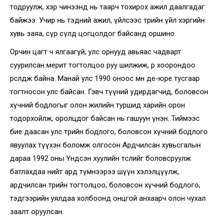
тодруулж, хэр чинээнд нь таарч тохирох ажил даалгадаг
байжээ. Учир нь тэдний ажил, үйлсээс төрийн үйл хэргийн
хувь заяа, сүр сүлд цогцолдог байсанд оршино.
Орчин цагт ч ялгаагүй, улс орнууд авьяас чадварт
суурилсан мерит тогтолцоо руу шилжиж, өөр хоорондоо
өрсөлдөж байна. Манай улс 1990 оноос өмнө де-юре тусгаар
тогтносон улс байсан. Гэвч түүний удирдагчид, боловсон
хүчний бодлогыг олон жилийн туршид харийн орон
тодорхойлж, оролцдог байсан нь гашуун үнэн. Тиймээс
бие даасан улс төрийн бодлого, боловсон хүчний бодлого
явуулах түүхэн боломж олгосон Ардчилсан хувьсгалын
дараа 1992 оны Үндсэн хуулийн төслийг боловсруулж
батлахдаа нийт ард түмнээрээ шүүн хэлэлцүүлж,
ардчилсан төрийн тогтолцоо, боловсон хүчний бодлого,
тэдгээрийн уялдаа холбоонд онцгой анхаарч олон чухал
заалт оруулсан.