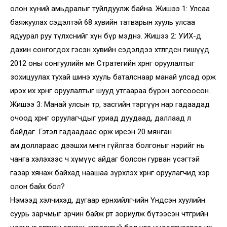
олон хүний амьдралыг туйлдуулж байна. Жишээ 1: Улсаа
баяжуулах сэдэлтэй 68 хувийн татварын хууль улсаа
ядуурал руу түлхснийг хүн бүр мэднэ. Жишээ 2: УИХ-д
дахин сонгогдох гэсэн хувийн сэдэлдээ хөтлөгдсөн гишүүд
2012 оны сонгуулийн өмнө Стратегийн хөрөнгө оруулалтыг
зохицуулах тухай шинэ хууль баталснаар манай улсад орж
ирэх их хөрөнгө оруулалтыг шууд утгаараа бүрэн зогсоосон.
Жишээ 3: Манай улсын төр, засгийн тэргүүн нар гадаадад
очоод хөрөнгө оруулагчдыг уриад дуудаад, даллаад л
байдаг. Гэтэл гадаадаас орж ирсэн 20 мянган
ам.доллараас дээшхи мөнгөн гүйлгээ болгоныг нэрийг нь
чанга хэлэхээс ч хүмүүс айдаг болсон гурван үсэгтэй
газар хянаж байхад наашаа зүрхлэх хөрөнгө оруулагчид хэр
олон байх бол?
Нэмээд хэлчихэд, дугаар ерөнхийлөгчийн Үндсэн хуулийн
суурь зарчмыг зөрчин байж өөртөө зориулж бүтээсэн чөтгөрийн