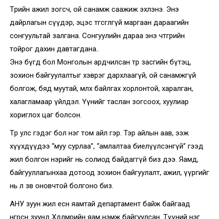
Төрийн ажил зогсч, ой санамж саажиж эхлэнэ. Энэ
дайрлагын сүүдэр, эцэс төгсгөлгүй маргаан дараагийн
сонгуультай залгана. Сонгуулийн дараа энэ чөтгөрийн
тойрог дахин давтагдана..
Энэ бүгд бол Монголын ардчилсан төр засгийн бүтэц,
зохион байгуулалтыг хэврэг дархлаагүй, ой санамжгүй
болгож, бяд муутай, мөлхөө байлгах хорлонтой, харалган,
халагламаар үйлдэл. Үүнийг таслан зогсоох, хуулиар
хориглох цаг болсон.
Төр улс гэдэг бол нэг том айл гэр. Тэр айлын аав, ээж
хүүхдүүдээ “муу сурлаа”, “амлалтаа биелүүлсэнгүй” гээд
жил болгон нэрийг нь солиод байдаггүй биз дээ. Яамд,
байгууллагынхаа дотоод зохион байгуулалт, ажил, үүргийг
нь л зөв оновчтой болгоно биз.
АНУ зуун жил есөн яамтай департамент байж байгаад
өнгөрсөн зуунд Хөдөлмөрийн яам нэмж байгуулсан. Түүний нэг