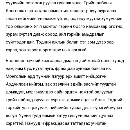
сүүлчийн зогсоол руугаа гулсаж явна. Төрийн албаны
босго шат шатандаа намсахын хэрээр төр лүү шургалах
гэсэн нийгмийн үнэлэмжгүй, ёс, яс, оюу муутай хүмүүсийн
тоо олширно. Яг л монгол гэрийн босго намсахаар оготно,
зурам хүртэл давж ороод айл гэрийн амьдралыг
сүйтгэдэг шиг. Тэдний ажлын балаг, сэг зэм дээр хар
хэрээ, хон хэрээд эргэлдэх нь ч аргагүй.
Боловсон хүчний хязгаарлагдмал нөөцтэй манай орны хувьд
нам, нам бус, нутаг нуга, фракцаар хувааж байгаа нь
Монголын ард түмний язгуур эрх ашигт нийцэхгүй.
Ардчилсан нийгэм, зах зээлийн эдийн засгийг тууштай
дэмждэг, мэргэжилдээ сайн эрдэм номтой залуусыг
төрийн албанд оруулж, сургаж, дэмжих цаг ч болж. Тэдний
тархийг улс төржүүлж, нийгмийн хуваагдлыг гүнзгийрүүлэх
ёсгүй. Үүний тулд намын хатуу гишүүнчлэлийг цуцлах
хэрэгтэй. Намууд ч фракцаасаа татгалзах учиртай.