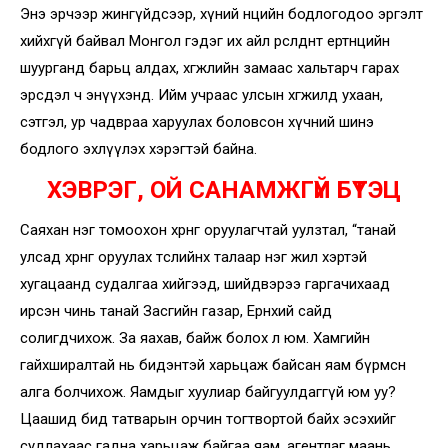
Энэ эрчээр жингүйдсээр, хүний нөөцийн бодлогодоо эргэлт
хийхгүй байвал Монгол гэдэг их айл өрсөлдөөнт ертөнцийн
шуурганд барьц алдах, хөгжлийн замаас хальтарч гарах
эрсдэл ч энүүхэнд. Ийм учраас улсын хөгжилд ухаан,
сэтгэл, ур чадвраа харуулах боловсон хүчний шинэ
бодлого эхлүүлэх хэрэгтэй байна.
ХЭВРЭГ, ОЙ САНАМЖГҮЙ БҮТЭЦ
Саяхан нэг томоохон хөрөнгө оруулагчтай уулзтал, “танай
улсад хөрөнгө оруулах төслийнхөө талаар нэг жил хэртэй
хугацаанд судалгаа хийгээд, шийдвэрээ гаргачихаад
ирсэн чинь танай Засгийн газар, Ерөнхий сайд
солигдчихож. За яахав, байж болох л юм. Хамгийн
гайхширалтай нь бидэнтэй харьцаж байсан яам бүрмөсөн
алга болчихож. Яамдыг хуулиар байгуулдаггүй юм уу?
Цаашид бид татварын орчин тогтвортой байх эсэхийг
судлахаас гадна харьцаж байгаа яам, агентлаг маань