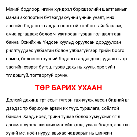
Миний бодлоор, өнөөгийн хүндрэл бэрхшээлийн шалтгааныг
манай экспортын бүтээгдэхүүний үнийн уналт, өмнөх
засгийн бодлогын алдаа оноотой холбон тайлбарлаж,
амиа аргацааж болох ч, ужгирсан гурван гол шалтгаан
байна. Эхнийх нь Үндсэн хуульд оруулсан дордуулсан
өөрчлөлтүүдээс улбаатай болон улбаагүйгээр төрийн босго
намсч, боловсон хүчний бодлого алдагдсан; удаах нь төр
засгийн хэврэг бүтэц; гурав дахь нь хууль, эрх зүйн
төгөлдөршөөгүй, тогтворгүй орчин.
ТӨР БАРИХ УХААН
Дэлхий дахинд төрт ёсыг түгээн төвхнүүлж явсан бидний өвөг
дээдэс төр барихуйн арвин их түүх, туршлага, соёлтой
байсан. Хаад, ноёд төрийн түшээ болох хүмүүсийг яг л
аргамаг хүлгээ шинжих мэт үйл хөдлөл, ухаан бодол, зан төлөв,
хүний мөс, ноён нуруу, авьяас чадварыг нь шинжин