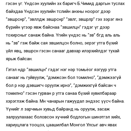
гэсэн үг. Үндсэн хуулийн эх баригч Б.Чимид даргын туслах
байхдаа Үндсэн хуулийн төслийн анхны ноорог дээр
“зөвшөөрснөөр”, “зөвлөлдөж зөвшөөрснөөр” “зөвлөгөө, зөвшөөрлөөр” гэх зэрэг янз
бүрийн үгээр явж байснаа “зөвшилцөнө” гэдэг үг дээр
тохирсныг санаж байна. Үгийн үндэс нь “зөв” бөгөөд аль аль
нь “зөв” гэж байж сая зөвшилцсөн болно, эерэг утга бүхий
үйл явц, зөвшөөрсөн гэсэн санааг давхар илэрхийлдэг тухай
ярьж байсан.
Гэтэл өнөөдөр “зөвшилцөнө” гэдэг нэг нэр томьёог язгуур утга
санааг нь гуйвуулж, “дэмжсэн бол томилно”, “дэмжээгүй
бол өөр нэр дэвшигч оруулж ирнэ”, “дэмжихгүй байсан ч
томилно” гэсэн гурван өөр утга санаа бүхий хувилбараар
хэрэглэж байна. Мөн чанарын гажуудал эндээс үүсч байна.
Үүнийг л зарчмын хувьд байранд нь оруулж, засаж
залруулахаас боловсон хүчний бодлогын шинэтгэл хийх,
хариуцлага тооцох, цаашилбал Монгол Улсыг авч явах