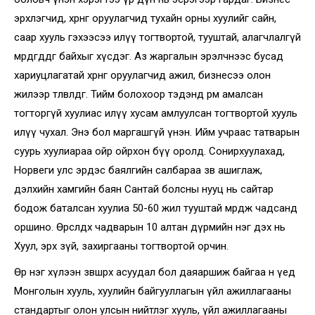
эрхлэгчид, хөрөнгө оруулагчид тухайн орны хуулийг сайн,
саар хууль гэхээсээ илүү тогтвортой, тууштай, алагчлалгүй
мөрдөгддөг байхыг хүсдэг. Аз жаргалын эрэлчнээс бусад
хариуцлагатай хөрөнгө оруулагчид ажил, бизнесээ олон
жилээр төлөвлөдөг. Тийм болохоор тэдэнд өрөм амалсан
тогторгүй хуулиас илүү хусам амлуулсан тогтвортой хууль
илүү чухал. Энэ бол маргашгүй үнэн. Ийм учраас татварын
суурь хуулиараа ойр ойрхон бүү оролд. Сонирхуулахад,
Норвеги улс эрдэс баялгийн салбараа зөв ашиглаж,
дэлхийн хамгийн баян Сантай болсны нууц нь сайтар
бодож баталсан хуулиа 50-60 жил тууштай мөрдөж чадсанд
оршино. Өрөслдөх чадварын 10 алтан дүрмийн нэг дэх нь
Хуул, эрх зүй, захиргааны тогтвортой орчин.
Өөр нэг хүлээн зөвшөөрөх асуудал бол даяаршиж байгаа өнөө үед
Монголын хууль, хуулийн байгууллагын үйл ажиллагааны
стандартыг олон улсын нийтлэг хууль, үйл ажиллагааны