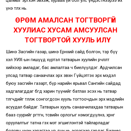
цалмыг эртхэн эвхэж, хураахгүй бол улс үндэстнээрээ их
үнэ төлөх нь.
ӨРӨМ АМАЛСАН ТОГТВОРГҮЙ
ХУУЛИАС ХУСАМ АМСУУЛСАН
ТОГТВОРТОЙ ХУУЛЬ ИЛҮҮ
Шинэ Засгийн газар, шинэ Ерөнхий сайд болгон, тэр бүү
хэл УИХ-ын гишүүд хүртэл татварын хуулийн өөрчлөлт
хийхээр амладаг, бас амлалтаа ч биелүүлдэг. Ардчилсан
улсад татвар санаачлах эрх зөвхөн Гүйцэтгэх эрх мэдэл
буюу засгийн газарт, бүр нарийн ярьвал Сангийн сайдад
хадгалагддаг бөгөөд харин түүнийг батлах эсэх нь татвар
төлөгчдийг төлөөлж сонгогдсон хууль тогтоочдын эрх мэдлийн
асуудал байдаг. Татварын хууль санаачилахдаа татварын
бааз суурийг өргөтгөнө, төсвийн орлогыг нэмэгдүүлнэ, хөрөнгө
оруулалтыг татна гэх мэт эгшиглэнтэй тайларладаг
боловч үнэн хэрэгтээ үр дүн нь эсрэгээр гардаг. Бизнес