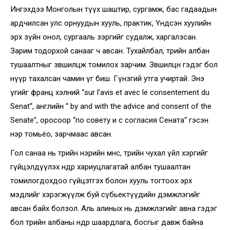
Ингэхдээ Монголын түүх шаштир, сургамж, бас гадаадын
ардчилсан улс орнуудын хууль, практик, Үндсэн хуулийн
эрх зүйн онол, сургааль зэргийг судалж, харгалзсан.
Зарим тодорхой санааг ч авсан. Тухайлбал, төрийн албан
тушаалтныг зөвшилцөж томилох зарчим. Зөвшилцөнө гэдэг бол
нүүр тахалсан чамин үг биш. Гүнзгий утга учиртай. Энэ
үгийг франц хэлний “sur l’avis et avec le consentement du
Senat“, английн “ by and with the advice and consent of the
Senate”, оросоор “по совету и с согласия Сената“ гэсэн
нэр томьёо, зарчмаас авсан.
Гол санаа нь төрийн нэрийн өмнөөс, төрийн чухал үйл хэргийг
гүйцэлдүүлэх өндөр хариуцлагатай албан тушаалтан
томилогдохдоо гүйцэтгэх болон хууль тогтоох эрх
мэдлийг хэрэгжүүлж буй сүбьектүүдийн дэмжлэгийг
авсан байх болзол. Аль алиных нь дэмжлэгийг авна гэдэг
бол төрийн албаны өндөр шаардлага, босгыг давж байна