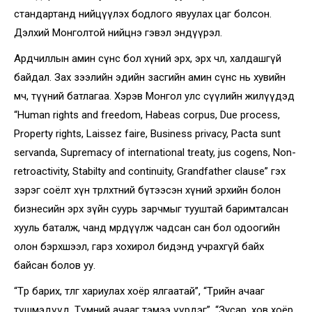
стандартанд нийцүүлэх бодлого явуулах цаг болсон.
Дэлхий Монголтой нийцнэ гэвэл эндүүрэл.
Ардчиллын амин сүнс бол хүний эрх, эрх чөлөө, халдашгүй
байдал. Зах зээлийн эдийн засгийн амин сүнс нь хувийн
өмч, түүний батлагаа. Хэрэв Монгол улс сүүлийн жилүүдэд
“Human rights and freedom, Habeas corpus, Due process,
Property rights, Laissez faire, Business privacy, Pacta sunt
servanda, Supremacy of international treaty, jus cogens, Non-
retroactivity, Stabilty and continuity, Grandfather clause” гэх
зэрэг соёлт хүн төрөлхтөний бүтээсэн хүний эрхийн болон
бизнесийн эрх зүйн суурь зарчмыг тууштай баримталсан
хууль баталж, чанд мөрдүүлж чадсан сан бол одоогийн
олон бэрхшээл, гарз хохирол бидэнд учрахгүй байх
байсан болов уу.
“Төр барих, төлөг хариулах хоёр ялгаатай”, “Төрийн ачааг
түшмэдүүд, Түмний ачааг тэмээ үүрдэг”, “Зусар, хов хоёр