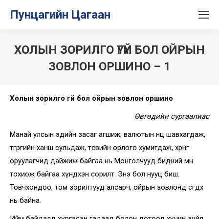
Пунцагийн Цагаан
ХОЛЫН ЗОРИЛГО ҮГҮЙ БОЛ ОЙРЫН
ЗОВЛОН ОРШИНО – 1
Холын зорилго үгүй бол ойрын зовлон оршино
Өвгөдийн сургаалиас
Манай улсын эдийн засаг агшиж, валютын нөөц шавхагдаж,
төгрөгийн ханш сульдаж, төсвийн орлого хумигдаж, хөрөнгө
оруулагчид дайжиж байгаа нь Монголчууд бидний өмнө
тохиож байгаа хүндхэн сорилт. Энэ бол нууц биш.
Товчхондоо, том зорилтууд алсарч, ойрын зовлонд сөгдөх
нь байна.
Ийм байдалд хүргэсэн гадаад болон дотоод хүчин зүйл