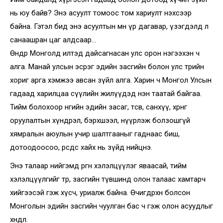
нь юу байв? Энэ асуулт томоос том хариулт нэхсээр
байна. Гэтэл бид энэ асуултын өмнө үр дагавар, үзэгдэлд л
санаашран цаг алдсаар…
Өнөөдөр Монголд илтэд дайсагнасан улс орон нэгээхэн ч
алга. Манай улсын эсрэг эдийн засгийн болон улс төрийн
хориг арга хэмжээ авсан зүйл алга. Харин ч Монгол Улсын
гадаад харилцаа сүүлийн жилүүдэд нэн таатай байгаа.
Тийм болохоор өнөөгийн эдийн засаг, төсөв, санхүү, хөрөнгө
оруулалтын хүндрэл, бэрхшээл, нүүрлэж болзошгүй
хямралын аюулын учир шалтгааныг гаднаас биш,
дотоодоосоо, өөрсдөөсөө хайх нь зүйд нийцнэ.
Энэ талаар нийгэмд өргөн хэлэлцүүлэг яваасай, тийм
хэлэлцүүлгийг төр, засгийн түвшинд олон талаас хамтарч
хийгээсэй гэж хүсч, уриалж байна. Өчигдөрхөн болсон
Монголын эдийн засгийн чуулган бас ч гэж олон асуудлыг
хөндлөө.