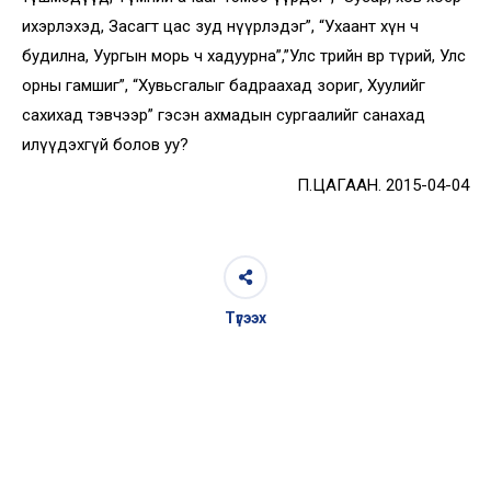
ихэрлэхэд, Засагт цас зуд нүүрлэдэг”, “Ухаант хүн ч
будилна, Уургын морь ч хадуурна”,”Улс төрийн өвөр түрий, Улс
орны гамшиг”, “Хувьсгалыг бадраахад зориг, Хуулийг
сахихад тэвчээр” гэсэн ахмадын сургаалийг санахад
илүүдэхгүй болов уу?
П.ЦАГААН. 2015-04-04
Түгээх
Post
navigation