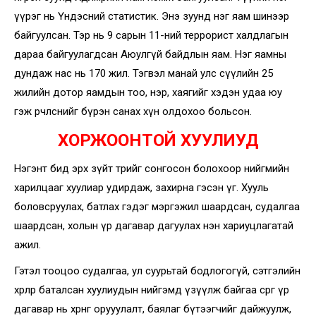
үүрэг нь Үндэсний статистик. Энэ зуунд нэг яам шинээр
байгуулсан. Тэр нь 9 сарын 11-ний террорист халдлагын
дараа байгуулагдсан Аюулгүй байдлын яам. Нэг яамны
дундаж нас нь 170 жил. Тэгвэл манай улс сүүлийн 25
жилийн дотор яамдын тоо, нэр, хаягийг хэдэн удаа юу
гэж өөрчлөснийг бүрэн санах хүн олдохоо больсон.
ХОРЖООНТОЙ ХУУЛИУД
Нэгэнт бид эрх зүйт төрийг сонгосон болохоор нийгмийн
харилцааг хуулиар удирдаж, захирна гэсэн үг. Хууль
боловсруулах, батлах гэдэг мэргэжил шаардсан, судалгаа
шаардсан, холын үр дагавар дагуулах нэн хариуцлагатай
ажил.
Гэтэл тооцоо судалгаа, ул суурьтай бодлогогүй, сэтгэлийн
хөөрлөөр баталсан хуулиудын нийгэмд үзүүлж байгаа сөрөг үр
дагавар нь хөрөнгө орууулалт, баялаг бүтээгчийг дайжуулж,