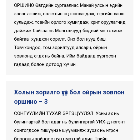
ОРШИНО Өвгөдийн сургаалиас Манай улсын эдийн
засаг агшиж, валютын нөөц шавхагдаж, төгрөгийн ханш
сульдаж, төсвийн орлого хумигдаж, хөрөнгө оруулагчид
дайжиж байгаа нь Монголчууд бидний өмнө тохиож
байгаа хүндхэн сорилт. Энэ бол нууц биш.
Товчхондоо, том зорилтууд алсарч, ойрын
зовлонд сөгдөх нь байна. Ийм байдалд хүргэсэн
гадаад болон дотоод хүчин…
Холын зорилго үгүй бол ойрын зовлон
оршино – 3
СОНГУУЛИЙН ТУХАЙ ЭРГЭЦҮҮЛЭЛ Усны эх нь
булингартай бол адаг нь булингартай УИХ-д нэгэнт
сонгогдсон гишүүнээ шүүмжилж зүхэх нь өнгөрсөн
борооны хойноос цув нөмрөхтэй адил. Төрийн