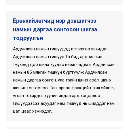
Ерөнхийлөгчид нэр дэвшигчээ
намын даргаа сонгосон шигээ
тодруулъя
Ардчилсан намын гишүүдэд илгээх ил захидал
Ардчилсан намын гишүүн Та бид ардчиллын
түүхэнд цоо шинэ хуудас нээж чадлаа. Ардчилсан
намын 85 мянган гишүүн бүртгүүлж Ардчилсан
намын даргаа сонгон, улс төрийн шинэ соёл, шинэ
жишиг тогтоолоо. Тав, арван фракцийн толгойлогч,
үгсэн тохирдог хуучин явдал ард хоцорлоо.
Гишүүдээсээ асуудаг нам, гишүүд нь шийддэг нам,
цаг, цаас хэмнэдэг…