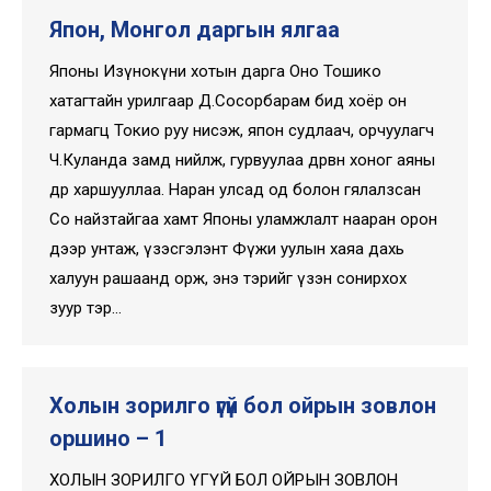
Япон, Монгол даргын ялгаа
Японы Изүнокүни хотын дарга Оно Тошико
хатагтайн урилгаар Д.Сосорбарам бид хоёр он
гармагц Токио руу нисэж, япон судлаач, орчуулагч
Ч.Куланда замд нийлж, гурвуулаа дөрвөн хоног аяны
дөрөө харшууллаа. Наран улсад од болон гялалзсан
Со найзтайгаа хамт Японы уламжлалт нааран орон
дээр унтаж, үзэсгэлэнт Фүжи уулын хаяа дахь
халуун рашаанд орж, энэ тэрийг үзэн сонирхох
зуур тэр…
Холын зорилго үгүй бол ойрын зовлон
оршино – 1
ХОЛЫН ЗОРИЛГО ҮГҮЙ БОЛ ОЙРЫН ЗОВЛОН