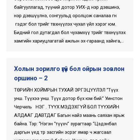
байгууллагад, түүний дотор УИХ-д нэр дэвшинэ,
нэр дэвшүүлнэ, сонгуульд оролцож саналаа өгнө
гэдэг бол төрийг төвхнүүлэх чухал үйл хэрэг юм.
Бидний гол дутагдал бол чухамхүү төрийг төвхнүүлэх
хамгийн хариуцлагатай ажлын эх-гараанд хайнга,…
Холын зорилго үгүй бол ойрын зовлон
оршино – 2
ТӨРИЙН ХОЙМРЫН ТУХАЙ ЭРГЭЦҮҮЛЭЛ “Түүх
унш. Түүхээ унш. Түүх дотор бүх юм бий.” Уинстон
Черчиль НЭГ . ТҮҮХ МЭДЭХГҮЙ БОЛ ТҮҮХИЙН
АЛДААГ ДАВТДАГ Багын найз маань саяхан ярьж
байна. Тэр: “Нэгэн “түүхч” зурагтаар “Цэдэнбал
даргын үед төр засгийн эсрэг ямар ч жагсаал