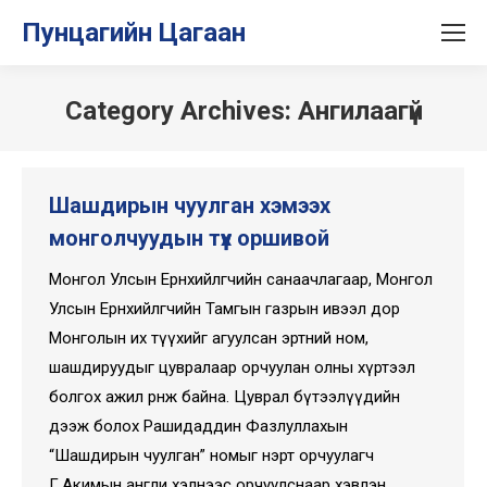
Пунцагийн Цагаан
Category Archives:
Ангилаагүй
Шашдирын чуулган хэмээх
монголчуудын түүх оршивой
Монгол Улсын Ерөнхийлөгчийн санаачлагаар, Монгол
Улсын Ерөнхийлөгчийн Тамгын газрын ивээл дор
Монголын их түүхийг агуулсан эртний ном,
шашдируудыг цувралаар орчуулан олны хүртээл
болгох ажил өрнөж байна. Цуврал бүтээлүүдийн
дээж болох Рашидаддин Фазлуллахын
“Шашдирын чуулган” номыг нэрт орчуулагч
Г.Акимын англи хэлнээс орчуулснаар хэвлэн