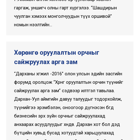
гаргаж, уншигч олны гарт хүргэлээ. “Шашдирын
чуулган хэмээх монголчуудын түүх оршивой”
номын нээлтийн…
Хөрөнгө оруулалтын орчныг
сайжруулах арга зам
“Дарханы хөгжил -2016” олон улсын эдийн засгийн
форумд оролцож “Хөрөнгө оруулалтын орчин түүнийг
сайжруулах арга зам” сэдвээр илтгэл тавьлаа.
Дархан-Уул аймгийн давуу талуудыг тодорхойлж,
түүнийгээ эрэмбэлэн, оноогоор дүгнэсэн бөгөөд
бизнесийн эрх зүйн орчныг сайжруулахад
анхаарах асуудлуудыг хөндөв. Дархан хот бол дэд
бүтцийн хувьд бусад хотуудтай харьцуулахад