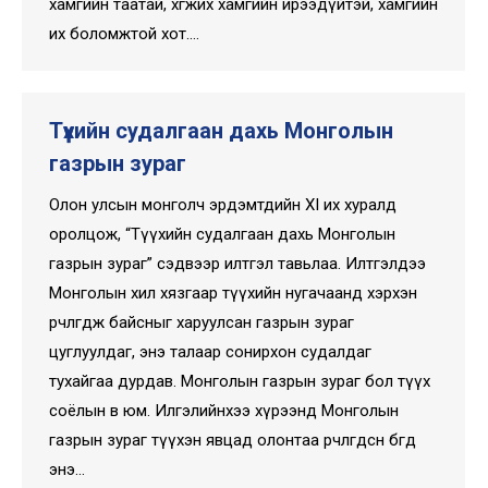
хамгийн таатай, хөгжих хамгийн ирээдүйтэй, хамгийн
их боломжтой хот.…
Түүхийн судалгаан дахь Монголын
газрын зураг
Олон улсын монголч эрдэмтдийн XI их хуралд
оролцож, “Түүхийн судалгаан дахь Монголын
газрын зураг” сэдвээр илтгэл тавьлаа. Илтгэлдээ
Монголын хил хязгаар түүхийн нугачаанд хэрхэн
өөрчлөгдөж байсныг харуулсан газрын зураг
цуглуулдаг, энэ талаар сонирхон судалдаг
тухайгаа дурдав. Монголын газрын зураг бол түүх
соёлын өв юм. Илгэлийнхээ хүрээнд Монголын
газрын зураг түүхэн явцад олонтаа өөрчлөгдсөн бөгөөд
энэ…